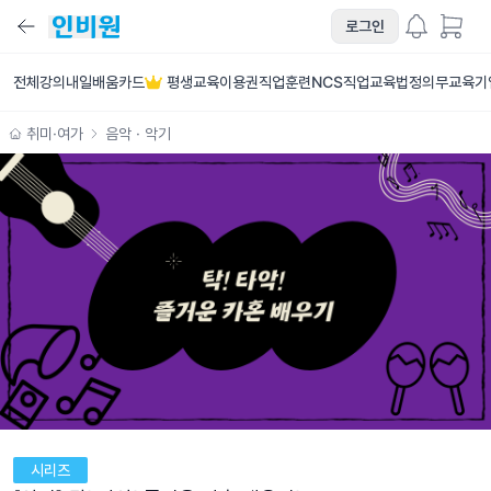
로그인
전체강의
내일배움카드
평생교육이용권
직업훈련
NCS직업교육
법정의무교육
기
취미·여가
음악 · 악기
시리즈