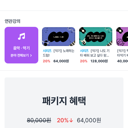
연관강의
음악 · 악기
시리즈
[악기] 노래하는
시리즈
[악기] 나도 기
[악기] 
분야 전체보기
드럼!
타 배워 보고 싶다 왕초
타악기 
보 기타 배우기
- 카혼
20%
64,000원
20%
128,000원
40,0
패키지 혜택
80,000원
20%
64,000원