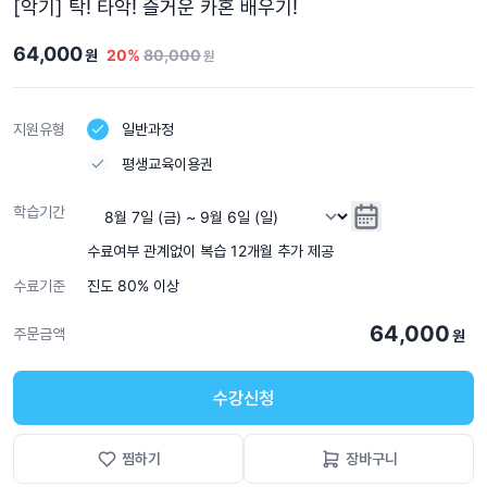
[악기] 탁! 타악! 즐거운 카혼 배우기!
64,000
원
20%
80,000
원
지원유형
일반과정
평생교육이용권
학습기간
수료여부 관계없이 복습 12개월 추가 제공
수료기준
진도 80% 이상
64,000
주문금액
원
수강신청
찜하기
장바구니